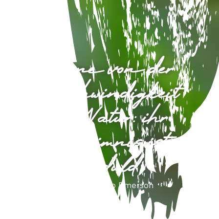
Lerne von der
Geschwindigkeit
der Natur: ihr
Geheimnis ist
Geduld.
Ralph Waldo Emerson