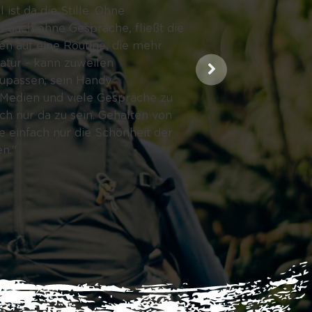
ist da die Stille. Ohne
auch ohne Gespräche, fließt die
en auf eine Routine, die mehr
Felix
atur - kann zuweilen
zupassen; sein Handy
h Medien und viele Gespräche zu
ch nur da zu sein. Gehalten von
 einfach nur die Schönheit der
n."