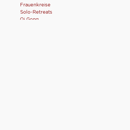
Frauenkreise
Solo-Retreats
Qi Gong
Ganzheitliches Coaching
Yoga
Blog