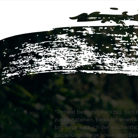
n Raum
"Retreat bedeutet Rückzug. Sich i
 selber
zurückzuziehen, bedeutet einen 
aller
bin, folge auch ich der wöchentl
Beziehungspflege sowie dem Bewä