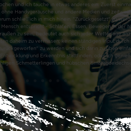
ochen und ich tauche in etwas anderes ein: Zuerst einmal 
 ohne Handygeräusche und andere Medien und zeitweise 
um schließlich in mich hinein. "Zurückgesetzt" zu werd
 Mensch entspricht - Schlafen, Essen, Bewegen in der N
draußen zu sein, bedeutet auch sich jeder Wetterlage an
bsten daheim zu vermissen; keinen ständigen Input durc
"zurückgeworfen" zu werden und sich darin zu üben einfa
wicklung und Erkenntnis stattfinden, oder ich genieße
zähligen Schmetterlingen und hübschen Smaragdeidechse