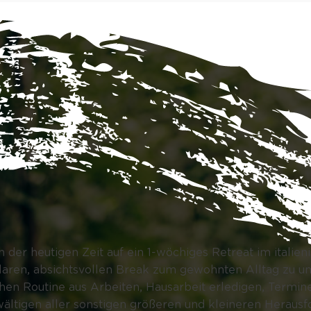
n der heutigen Zeit auf ein 1-wöchiges Retreat im itali
klaren, absichtsvollen Break zum gewohnten Alltag zu 
ichen Routine aus Arbeiten, Hausarbeit erledigen, Term
ltigen aller sonstigen größeren und kleineren Heraus