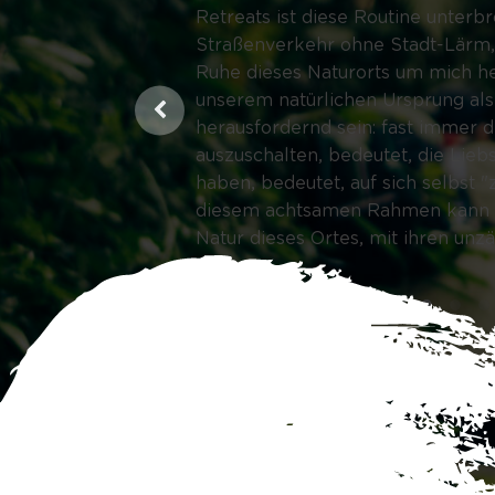
Retreats ist diese Routine unterbr
Straßenverkehr ohne Stadt-Lärm,
Ruhe dieses Naturorts um mich her
unserem natürlichen Ursprung als
herausfordernd sein: fast immer 
auszuschalten, bedeutet, die Lie
haben, bedeutet, auf sich selbst 
diesem achtsamen Rahmen kann Ent
Natur dieses Ortes, mit ihren un
Laura