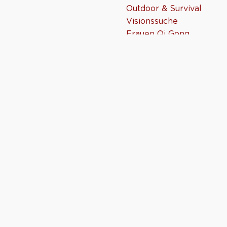
Outdoor & Survival
Visionssuche
Frauen Qi Gong
Taijiquan
Seminare
Online-Unterricht
VERBINDE DICH MIT UNS
© 2025 by Daowege e.V.