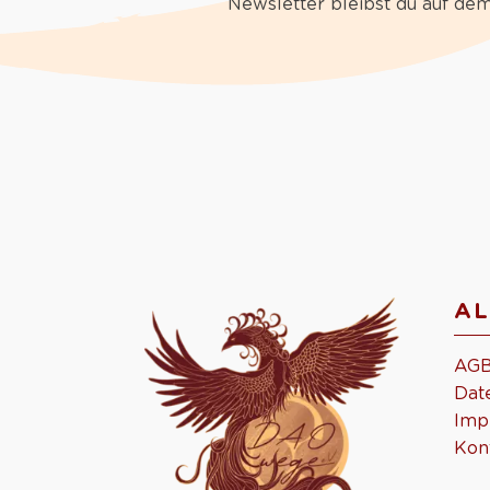
Newsletter bleibst du auf de
AL
AG
Dat
Imp
Kon