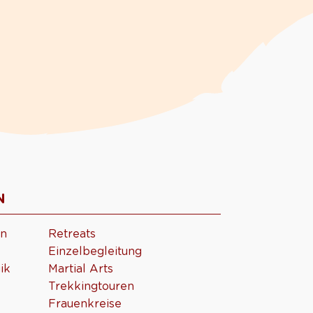
N
en
Retreats
Einzelbegleitung
ik
Martial Arts
Trekkingtouren
Frauenkreise