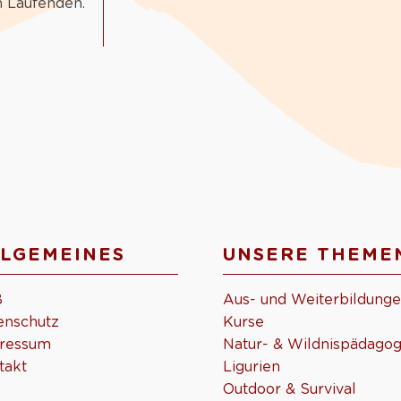
m Laufenden.
LGEMEINES
UNSERE THEME
B
Aus- und Weiterbildung
enschutz
Kurse
ressum
Natur- & Wildnispädagog
takt
Ligurien
Outdoor & Survival